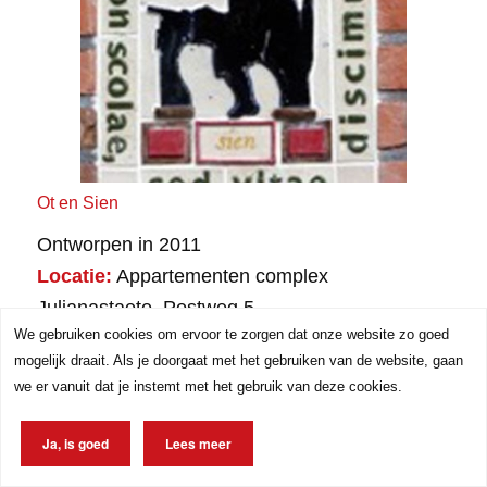
Ot en Sien
Ontworpen in 2011
Locatie:
Appartementen complex
Julianastaete, Postweg 5
We gebruiken cookies om ervoor te zorgen dat onze website zo goed
Kunstenaar:
Johan Timmers
mogelijk draait. Als je doorgaat met het gebruiken van de website, gaan
Tegel 24 en 25
we er vanuit dat je instemt met het gebruik van deze cookies.
Lees meer
Ja, is goed
Lees meer